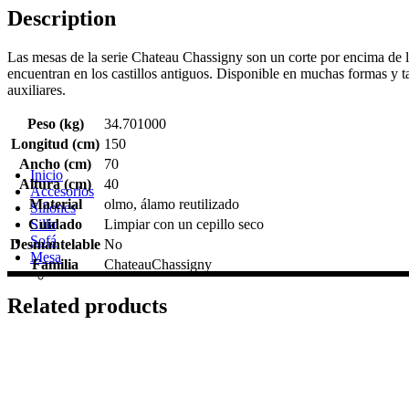
Description
Las mesas de la serie Chateau Chassigny son un corte por encima de la
encuentran en los castillos antiguos. Disponible en muchas formas y 
auxiliares.
Peso (kg)
34.701000
Longitud (cm)
150
Ancho (cm)
70
Inicio
Altura (cm)
40
Accesorios
Material
olmo, álamo reutilizado
Sillones
Silla
Cuidado
Limpiar con un cepillo seco
Sofá
Desmantelable
No
Mesa
Familia
ChateauChassigny
Related products