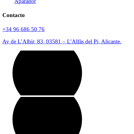
Aparador
Contacto
+34 96 686 50 76
Av de L’Albir, 83, 03581 – L’Alfàs del Pi, Alicante.