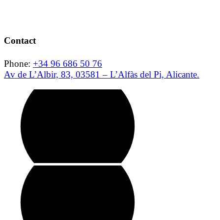
Contact
Phone:
+34 96 686 50 76
Av de L’Albir, 83, 03581 – L’Alfàs del Pi, Alicante.