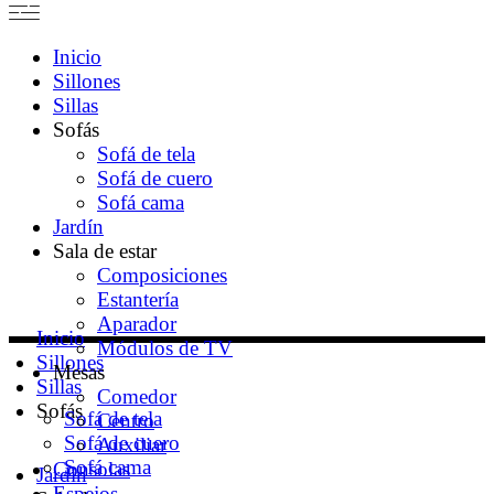
Inicio
Sillones
Sillas
Sofás
Sofá de tela
Sofá de cuero
Sofá cama
Jardín
Sala de estar
Composiciones
Estantería
Aparador
Inicio
Módulos de TV
Sillones
Mesas
Sillas
Comedor
Sofás
Sofá de tela
Centro
Sofá de cuero
Auxiliar
Sofá cama
Consolas
Jardín
Espejos