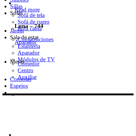
Sillas
Read more
Sofás
Sofá de tela
Sofá de cuero
Luna – 744
Sofá cama
Jardín
Sala de estar
Composiciones
Aparador
Estantería
Aparador
Módulos de TV
Mesas
Comedor
Centro
Auxiliar
Consolas
Espejos